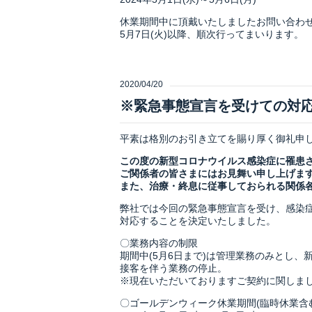
休業期間中に頂戴いたしましたお問い合わ
5月7日(火)以降、順次行ってまいります。
2020/04/20
※緊急事態宣言を受けての対
平素は格別のお引き立てを賜り厚く御礼申
この度の新型コロナウイルス感染症に罹患
ご関係者の皆さまにはお見舞い申し上げま
また、治療・終息に従事しておられる関係
弊社では今回の緊急事態宣言を受け、感染
対応することを決定いたしました。
〇業務内容の制限
期間中(5月6日まで)は管理業務のみとし、
接客を伴う業務の停止。
※現在いただいておりますご契約に関しま
〇ゴールデンウィーク休業期間(臨時休業含