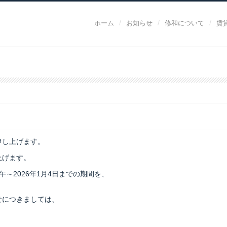
/
/
/
ホーム
お知らせ
修和について
賃
申し上げます。
上げます。
午～2026年1月4日までの期間を、
せにつきましては、